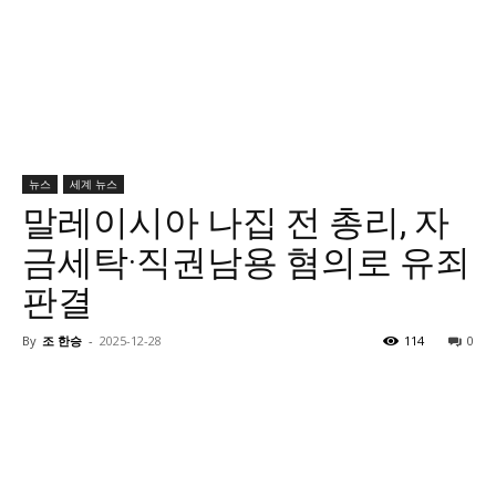
뉴스
세계 뉴스
말레이시아 나집 전 총리, 자
금세탁·직권남용 혐의로 유죄
판결
By
조 한승
-
2025-12-28
114
0