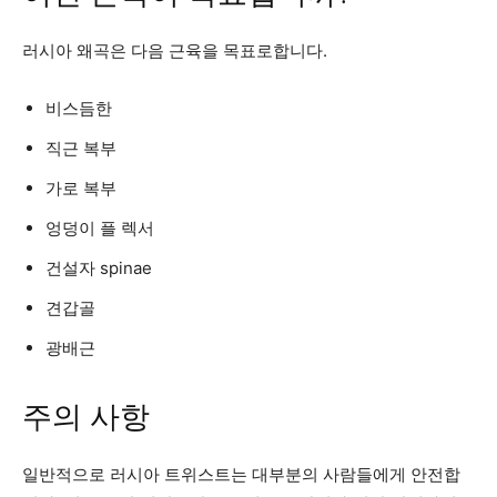
러시아 왜곡은 다음 근육을 목표로합니다.
비스듬한
직근 복부
가로 복부
엉덩이 플 렉서
건설자 spinae
견갑골
광배근
주의 사항
일반적으로 러시아 트위스트는 대부분의 사람들에게 안전합