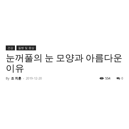
건강
질병 및 증상
눈꺼풀의 눈 모양과 아름다운
이유
By
조 치훈
-
2019-12-20
554
0