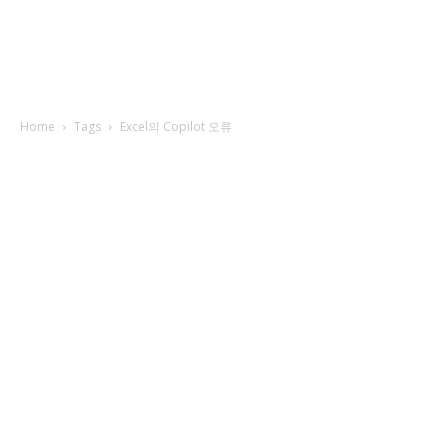
Home
Tags
Excel의 Copilot 오류