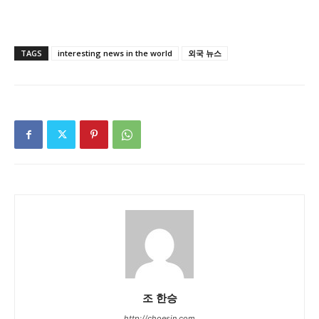
TAGS
interesting news in the world
외국 뉴스
조 한승
http://choesin.com