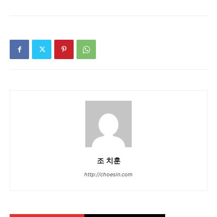
조 치훈
http://choesin.com