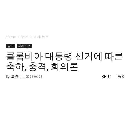
Home
뉴스
세계 뉴스
뉴스
세계 뉴스
콜롬비아 대통령 선거에 따른
축하, 충격, 회의론
By
조 한승
-
2026-06-03
34
0