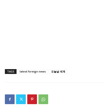
TAGS
latest foreign news
오늘날 세계