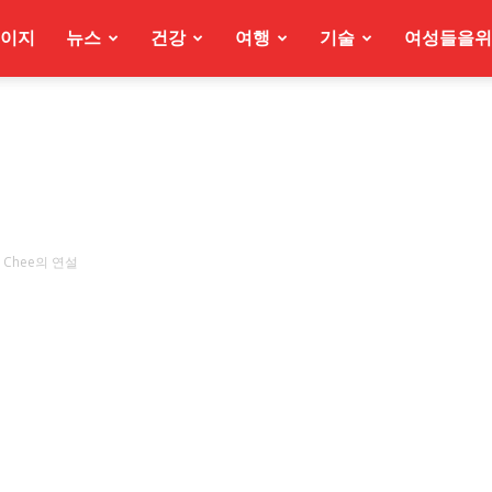
이지
뉴스
건강
여행
기술
여성들을위
er Chee의 연설