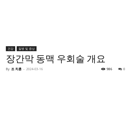
건강
질병 및 증상
장간막 동맥 우회술 개요
By
조 치훈
-
2024-03-16
986
0