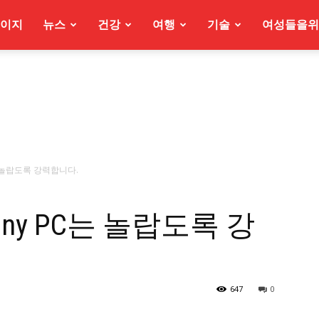
이지
뉴스
건강
여행
기술
여성들을위
C는 놀랍도록 강력합니다.
iny PC는 놀랍도록 강
647
0