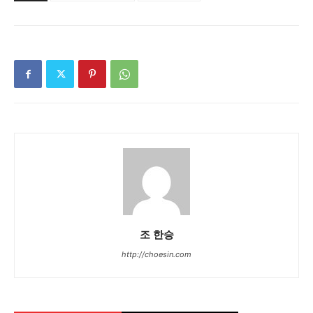
조 한승
http://choesin.com