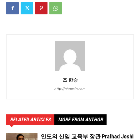
조 한승
http://choesin.com
RELATED ARTICLES
MORE FROM AUTHOR
인도의 신임 교육부 장관 Pralhad Joshi