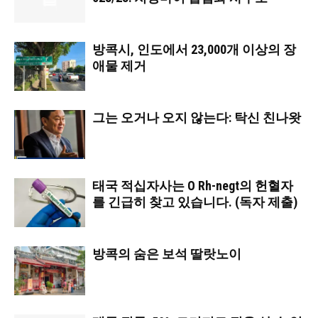
방콕시, 인도에서 23,000개 이상의 장
애물 제거
그는 오거나 오지 않는다: 탁신 친나왓
태국 적십자사는 O Rh-negt의 헌혈자
를 긴급히 찾고 있습니다. (독자 제출)
방콕의 숨은 보석 딸랏노이