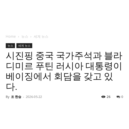
Home
뉴스
세계 뉴스
뉴스
세계 뉴스
시진핑 중국 국가주석과 블라
디미르 푸틴 러시아 대통령이
베이징에서 회담을 갖고 있
다.
By
조 한승
-
2026-05-22
26
0