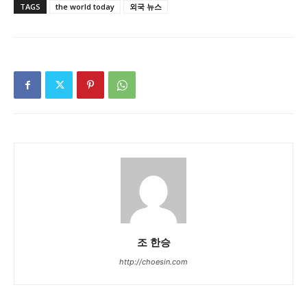
TAGS
the world today
외국 뉴스
조 한승
http://choesin.com